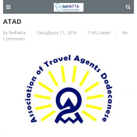
ATAD
by
fedhatta
|
Οκτώβριος 11, 2016
|
1.432 views
|
No
Comments