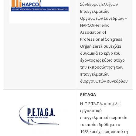
Σύνδεσμος Ελλήνων
Επαγγελματιών
Οργανωτών Συνεδρίων –
HAPCO(Hellenic
Association of
Professional Congress
Organizers), συνεχίζει
δυναμικά το έργο του,
έχοντας ως κύριο στόχο
την εκπροσώπηση των
επαγγελματιών
διοργανωτών συνεδρίων.
PETAGA
Η Π.Ε.ΤΑ.Γ.Α. αποτελεί
εργοδοτικό
επαγγελματικό σωματείο
το οποίο ιδρύθηκε το
1983 και έχει ως σκοπό τη