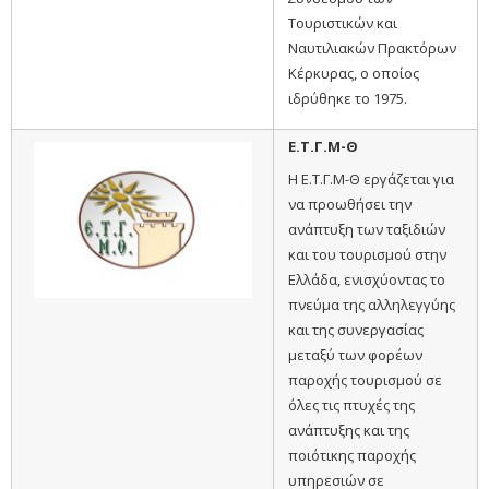
Τουριστικών και
Ναυτιλιακών Πρακτόρων
Κέρκυρας, ο οποίος
ιδρύθηκε το 1975.
Ε.Τ.Γ.Μ-Θ
Η Ε.Τ.Γ.Μ-Θ εργάζεται για
να προωθήσει την
ανάπτυξη των ταξιδιών
και του τουρισμού στην
Ελλάδα, ενισχύοντας το
πνεύμα της αλληλεγγύης
και της συνεργασίας
μεταξύ των φορέων
παροχής τουρισμού σε
όλες τις πτυχές της
ανάπτυξης και της
ποιότικης παροχής
υπηρεσιών σε