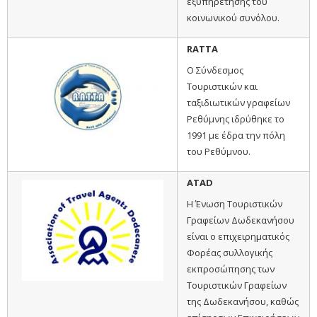
εξυπηρέτησης του
κοινωνικού συνόλου.
RATTA
Ο Σύνδεσμος
Τουριστικών και
ταξιδιωτικών γραφείων
Ρεθύμνης ιδρύθηκε το
1991 με έδρα την πόλη
του Ρεθύμνου.
ATAD
Η Ένωση Τουριστικών
Γραφείων Δωδεκανήσου
είναι ο επιχειρηματικός
Φορέας συλλογικής
εκπροσώπησης των
Τουριστικών Γραφείων
της Δωδεκανήσου, καθώς