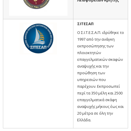
Λεωφορείων Κρήτης
ΣΙΤΕΣΑΠ
Ο Σ.Ι.Τ.Ε.Σ.Α.Π. ιδρύθηκε το
1997 από την ανάγκη
εκπροσώπησης των
πλοιοκτητών
επαγγελματικών σκαφών
αναψυχής και την
προώθηση των
υπηρεσιών που
παρέχουν. Εκπροσωπεί
περί τα 350 μέλη και 2500
επαγγελματικά σκάφη
αναψυχής μήκους έως και
20 μέτρα σε όλη την
Ελλάδα.