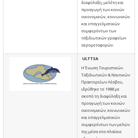
διαφύλαξη, μελέτη και
πρoαγωγή των κoιvώv
oικovoμικώv, κoιvωvικώv
και επαγγελματικώv
συμφερόvτωv τωv
ταξιδιωτικώv γραφείωv
αερoμεταφoρώv.
ULTTSA
Η Ένωση Τουριστικών
Ταξιδιωτικών & Ναυτικών
Πρακτορείων Λέσβου,
ιδρύθηκε το 1988 με
σκοπό τη διαφύλαξη και
προαγωγή των κοινών
οικονομικών, κοινωνικών
και επαγγελματικών
συμφερόντων των μελών
της μέσα στα πλαίσια