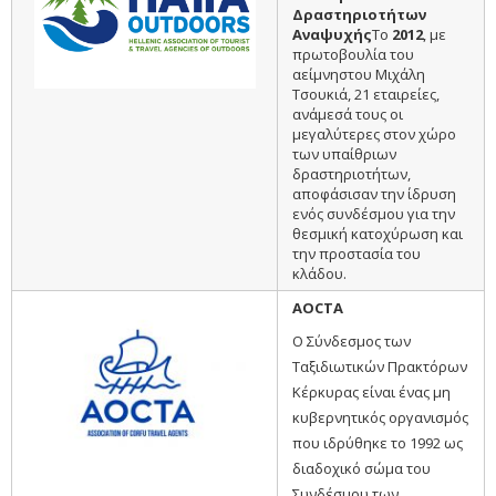
Δραστηριοτήτων
Αναψυχής
Τo
2012
, με
πρωτοβουλία του
αείμνηστου Μιχάλη
Τσουκιά, 21 εταιρείες,
ανάμεσά τους οι
μεγαλύτερες στον χώρο
των υπαίθριων
δραστηριοτήτων,
αποφάσισαν την ίδρυση
ενός συνδέσμου για την
θεσμική κατοχύρωση και
την προστασία του
κλάδου.
AOCTA
O Σύνδεσμος των
Ταξιδιωτικών Πρακτόρων
Κέρκυρας είναι ένας μη
κυβερνητικός οργανισμός
που ιδρύθηκε το 1992 ως
διαδοχικό σώμα του
Συνδέσμου των