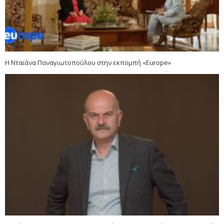
Η Νταϊάνα Παναγιωτοπούλου στην εκπομπή «Europe»