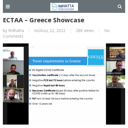
ECTAA – Greece Showcase
by
fedhatta
|
Ιούλιος 22, 2022
|
288 views
|
No
Comments