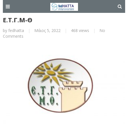
Ε.Τ.Γ.Μ-Θ
by
fedhatta
|
Μάιος 5, 2022
|
468 views
|
No
Comments