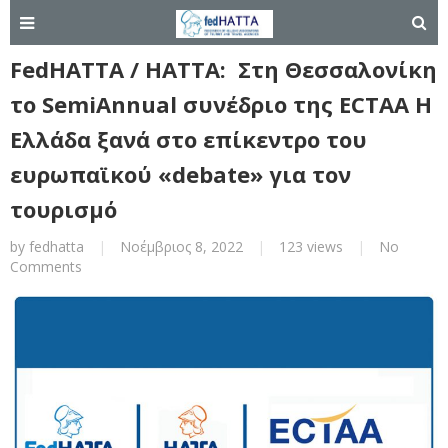
FedHATTA / HATTA: Στη Θεσσαλονίκη
το SemiAnnual συνέδριο της ECTAA Η
Ελλάδα ξανά στο επίκεντρο του
ευρωπαϊκού «debate» για τον
τουρισμό
by
fedhatta
|
Νοέμβριος 8, 2022
|
123 views
|
No
Comments