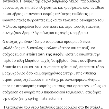
εντείνεται. Η έναρξη της σεζόν (Απρίλιος–Μάιος) παρουσιάζει
αδυναμίες σε επίπεδο πληρότητας και κρατήσεων, ενώ αντίθετα
ο Οκτώβριος καταγράφει σαφώς καλύτερες επιδόσεις, με
ικανοποιητικές πληρότητες έως και το τελευταίο δεκαήμερο του.
Μάλιστα, ορισμένοι tour operators και αεροπορικές εταιρείες
συνεχίζουν δρομολόγια έως και τις αρχές Νοεμβρίου.
Ο στόχος για έναν 12μηνο τουριστικό προορισμό είναι
φιλόδοξος και δύσκολος. Ρεαλιστικότερος και επιτεύξιμος
στόχος είναι η
επέκταση της σεζόν
, ώστε να καλύπτει την
περίοδο τέλη Μαρτίου–αρχές Νοεμβρίου, όπως συνέβαινε στη
δεκαετία του ’80 και ’90. Για να επιτευχθεί αυτό, απαιτείται τόσο
βραχυχρόνιος όσο και μακροχρόνιος (3ετης-5ετης -10ετης)
στρατηγικός σχεδιασμός marketing, με συγκεκριμένα κίνητρα
προς τις αεροπορικές εταιρείες και τους tour operators, καθώς και
στόχευση σε αγορές που παραδοσιακά ταξιδεύουν στις άκρες
της σεζόν (early spring – late autumn).
Η λειτουργία του νέου διεθνούς αεροδρομίου στο
Καστέλλι
,