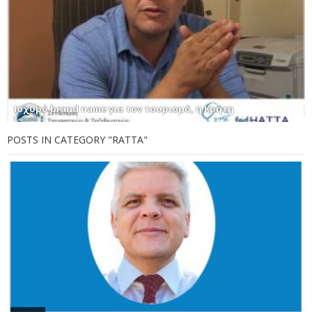
Ισχυρό brand name για τον τουρισμό, η Κρήτη
POSTS IN CATEGORY "RATTA"