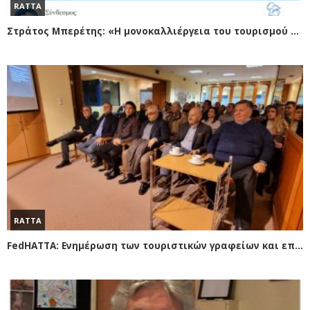
RATTA
Στράτος Μπερέτης: «Η μονοκαλλιέργεια του τουρισμού κάνει την Κρήτη ευάλωτη»
RATTA
FedHATTA: Ενημέρωση των τουριστικών γραφείων και επιχειρηματιών Ρεθύμνης για κλαδικά ζητήματα