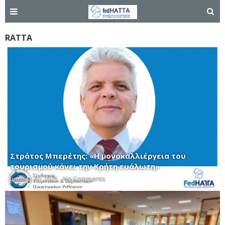
RATTA
Στράτος Μπερέτης: «Η μονοκαλλιέργεια του
τουρισμού κάνει την Κρήτη ευάλωτη»
Ιούλιος 30, 2025
No Comments