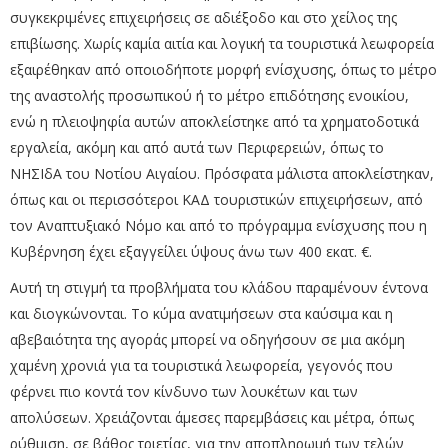
συγκεκριμένες επιχειρήσεις σε αδιέξοδο και στο χείλος της
επιβίωσης. Χωρίς καμία αιτία και λογική τα τουριστικά λεωφορεία
εξαιρέθηκαν από οποιοδήποτε μορφή ενίσχυσης, όπως το μέτρο
της αναστολής προσωπικού ή το μέτρο επιδότησης ενοικίου,
ενώ η πλειοψηφία αυτών αποκλείστηκε από τα χρηματοδοτικά
εργαλεία, ακόμη και από αυτά των Περιφερειών, όπως το
ΝΗΣΙδΑ του Νοτίου Αιγαίου. Πρόσφατα μάλιστα αποκλείστηκαν,
όπως και οι περισσότεροι ΚΑΔ τουριστικών επιχειρήσεων, από
τον Αναπτυξιακό Νόμο και από το πρόγραμμα ενίσχυσης που η
Κυβέρνηση έχει εξαγγείλει ύψους άνω των 400 εκατ. €.
Αυτή τη στιγμή τα προβλήματα του κλάδου παραμένουν έντονα
και διογκώνονται. Το κύμα ανατιμήσεων στα καύσιμα και η
αβεβαιότητα της αγοράς μπορεί να οδηγήσουν σε μια ακόμη
χαμένη χρονιά για τα τουριστικά λεωφορεία, γεγονός που
φέρνει πιο κοντά τον κίνδυνο των λουκέτων και των
απολύσεων. Χρειάζονται άμεσες παρεμβάσεις και μέτρα, όπως
ρύθμιση, σε βάθος τριετίας, για την αποπληρωμή των τελών