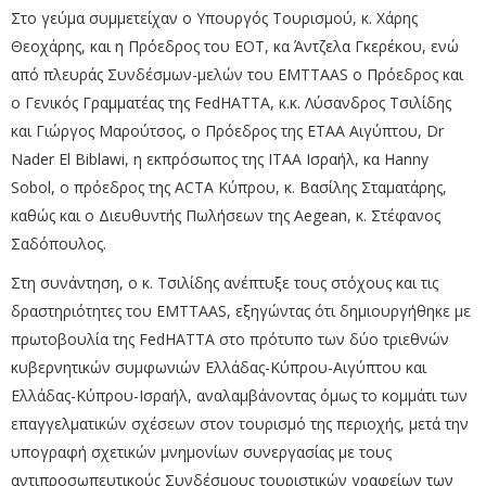
Στο γεύμα συμμετείχαν ο Υπουργός Τουρισμού, κ. Χάρης
Θεοχάρης, και η Πρόεδρος του ΕΟΤ, κα Άντζελα Γκερέκου, ενώ
από πλευράς Συνδέσμων-μελών του EMTTAAS ο Πρόεδρος και
ο Γενικός Γραμματέας της FedHATTA, κ.κ. Λύσανδρος Τσιλίδης
και Γιώργος Μαρούτσος, ο Πρόεδρος της ΕΤΑΑ Αιγύπτου, Dr
Nader El Biblawi, η εκπρόσωπος της ITAA Ισραήλ, κα Hanny
Sobol, ο πρόεδρος της ACTA Κύπρου, κ. Βασίλης Σταματάρης,
καθώς και ο Διευθυντής Πωλήσεων της Aegean, κ. Στέφανος
Σαδόπουλος.
Στη συνάντηση, ο κ. Τσιλίδης ανέπτυξε τους στόχους και τις
δραστηριότητες του EMTTAAS, εξηγώντας ότι δημιουργήθηκε με
πρωτοβουλία της FedHATTA στο πρότυπο των δύο τριεθνών
κυβερνητικών συμφωνιών Ελλάδας-Κύπρου-Αιγύπτου και
Ελλάδας-Κύπρου-Ισραήλ, αναλαμβάνοντας όμως το κομμάτι των
επαγγελματικών σχέσεων στον τουρισμό της περιοχής, μετά την
υπογραφή σχετικών μνημονίων συνεργασίας με τους
αντιπροσωπευτικούς Συνδέσμους τουριστικών γραφείων των