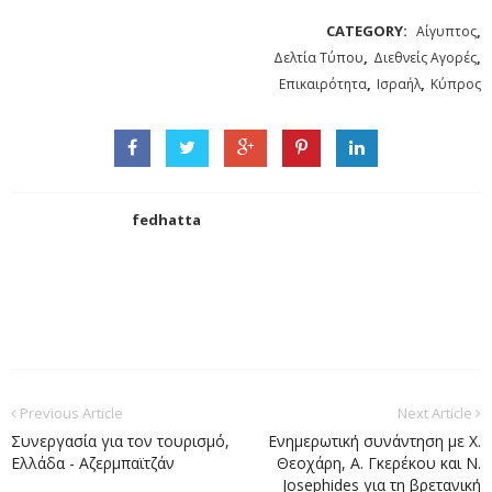
CATEGORY:
,
Αίγυπτος
,
,
Δελτία Τύπου
Διεθνείς Αγορές
,
,
Επικαιρότητα
Ισραήλ
Κύπρος
fedhatta
Previous Article
Next Article
Συνεργασία για τον τουρισμό,
Ενημερωτική συνάντηση με Χ.
Ελλάδα - Αζερμπαϊτζάν
Θεοχάρη, Α. Γκερέκου και N.
Josephides για τη βρετανική