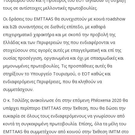
Τουρισμού όσο και η Πρόεδρος του ΕΟΤ δήλωσαν τη στήριξή
τους σε αντίστοιχες μελλοντικές πρωτοβουλίες.
Οι δράσεις του EMTTAAS θα συνεχιστούν με κοινά roadshow
και b2b συναντήσεις σε διεθνές επίπεδο, με καθαρά
επιχειρηματικό χαρακτήρα και με σκοπό την προβολή της
Ελλάδας και των Περιφερειών της που ενδιαφέρονται να
στοχεύσουν στις αγορές αυτές με επαγγελματική και επί της
ουσίας προσέγγιση, οργανωμένα και όχι με σπασμωδικές και
μεμονωμένες πρωτοβουλίες. Τις προσπάθειες αυτές θα
στηρίξουν το Υπουργείο Τουρισμού, ο ΕΟΤ καθώς και
ενδιαφερόμενες Περιφέρειες, που θα κληθούν να
συμμετάσχουν.
Ο κ. Τσιλίδης ανακοίνωσε ότι στην επόμενη Philoxenia 2020 θα
υπάρχει περίπτερο EMTTAAS στην Έκθεση, που θα δώσει την
ευκαιρία σε όλους τους ενδιαφερόμενους να γνωρίσουν από
κοντά τη συγκεκριμένη πρωτοβουλία. Επίσης, όλα τα μέλη του
EMTTAAS θα συμμετέχουν από κοινού στην Έκθεση ΙΜΤΜ στο