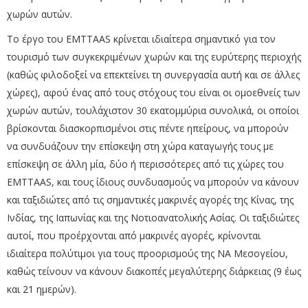
χωρών αυτών.
Το έργο του EMTTAAS κρίνεται ιδιαίτερα σημαντικό για τον
τουρισμό των συγκεκριμένων χωρών και της ευρύτερης περιοχής
(καθώς φιλοδοξεί να επεκτείνει τη συνεργασία αυτή και σε άλλες
χώρες), αφού ένας από τους στόχους του είναι οι ομοεθνείς των
χωρών αυτών, τουλάχιστον 30 εκατομμύρια συνολικά, οι οποίοι
βρίσκονται διασκορπισμένοι στις πέντε ηπείρους, να μπορούν
να συνδυάζουν την επίσκεψη στη χώρα καταγωγής τους με
επίσκεψη σε άλλη μία, δύο ή περισσότερες από τις χώρες του
EMTTAAS, και τους ίδιους συνδυασμούς να μπορούν να κάνουν
και ταξιδιώτες από τις σημαντικές μακρινές αγορές της Κίνας, της
Ινδίας, της Ιαπωνίας και της Νοτιοανατολικής Ασίας. Οι ταξιδιώτες
αυτοί, που προέρχονται από μακρινές αγορές, κρίνονται
ιδιαίτερα πολύτιμοι για τους προορισμούς της ΝΑ Μεσογείου,
καθώς τείνουν να κάνουν διακοπές μεγαλύτερης διάρκειας (9 έως
και 21 ημερών).