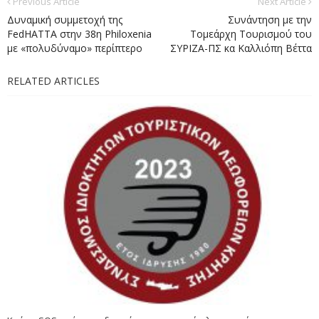
Previous Article
Next Article
Δυναμική συμμετοχή της
Συνάντηση με την
FedHATTA στην 38η Philoxenia
Τομεάρχη Τουρισμού του
με «πολυδύναμο» περίπτερο
ΣΥΡΙΖΑ-ΠΣ κα Καλλιόπη Βέττα
RELATED ARTICLES