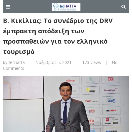
Β. Κικίλιας: To συνέδριο της DRV
έμπρακτη απόδειξη των
προσπαθειών για τον ελληνικό
τουρισμό
by
fedhatta
|
Νοέμβριος 5, 2021
|
173 views
|
No
Comments