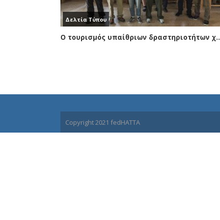
Δελτία Τύπου
Ο τουρισμός υπαίθριων δραστηριοτήτων χρε
Copyright 2021 fedHATTA