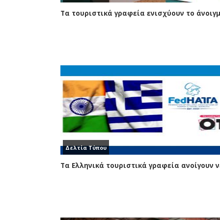
Δελτία Τύπου