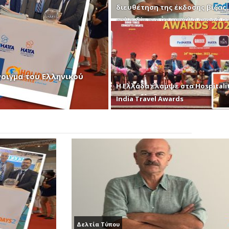
διευθέτηση της έκδοσης βίζας,
«κλειδί» για τη μεγάλη αγορά τ
Ινδίας
νοιγμα του Ελληνικού
Η Ελλάδα έλαμψε στα Hospitali
India Travel Awards
Δελτία Τύπου