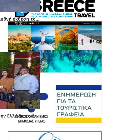
Δυναμική παρουσίαση της Ελλάδας στη διεθνή έκθεση τουρισμού SATTE GenX της Ινδίας
Έως 30% περισσότεροι Ινδοί τουρίστες στην Ελλάδα το 2017