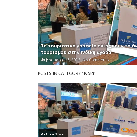
Τα τουριστικά γραφεία ενισχύουν το ά
τουρισμού στην Ινδική αγορά
Φεβρουάριος 6, 2026
No Comments
POSTS IN CATEGORY "Ινδία"
Δελτία Τύπου