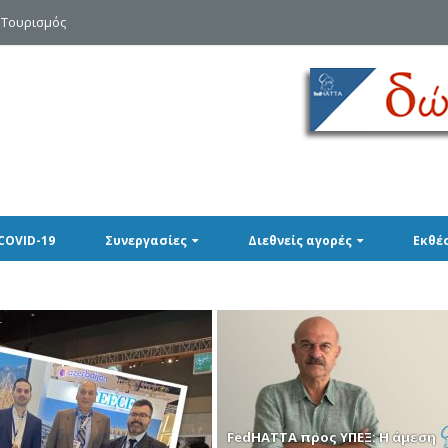
 Τουρισμός
COVID-19
Συνεργασίες
Διεθνείς αγορές
Εκθέ
FedHATTA προς ΥΠΕΞ: Η άμεση