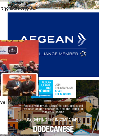
FedHATTA προς ΥΠΕΞ: Η άμεση διευθέτηση της έκδοσης βίζας, «κλειδί» για τη μεγάλη αγορά της Ινδίας
avel Awards