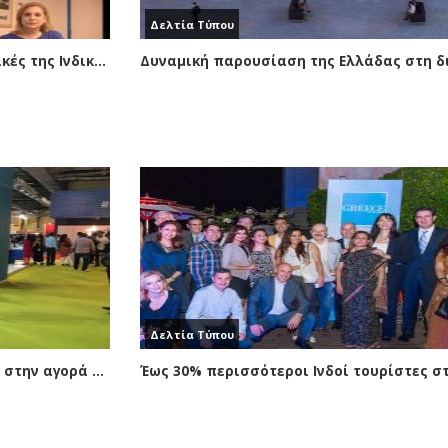
Δελτία Τύπου
Ο ΗΑΤΤΑ σε Webinar του ΕΟΤ για τις προοπτικές της Ινδικής αγοράς στην Ελλάδα
Δελτία Τύπου
Η FedHATTA προωθεί τον ελληνικό τουρισμό στην αγορά της Ινδίας