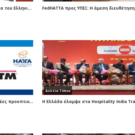
Τα τουριστικά γραφεία ενισχύουν το άνοιγμα του Ελληνικού τουρισμού στην Ινδική αγορά
Δελτία Τύπου
Τα Ελληνικά τουριστικά γραφεία ανοίγουν νέες προοπτικές στην Ινδική αγορά – Συμμετοχή στην έκθεση ΟΤΜ της Μουμπάι
Η Ελλάδα έλαμψε στα Hospitality India Tr