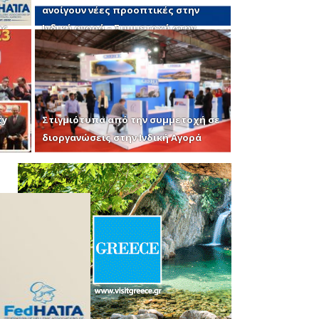
ανοίγουν νέες προοπτικές στην
ης
Ινδική αγορά – Συμμετοχή στην
έκθεση ΟΤΜ της Μουμπάι
ty
Στιγμιότυπα από την συμμετοχή σε
διοργανώσεις στην Ινδική Αγορά