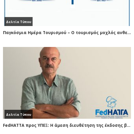
Δελτία Τύπου
Παγκόσμια Ημέρα Τουρισμού – Ο τουρισμός μοχλός ανθεκτικότητας, βιωσιμότητας και προόδου για όλους
Δελτία Τύπου
FedHATTA προς ΥΠΕΞ: Η άμεση διευθέτηση της έκδοσης βίζας, «κλειδί» για τη μεγάλη αγορά της Ινδίας