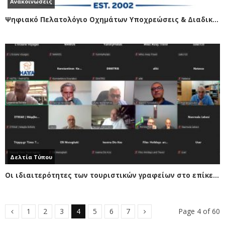
Ανακοινώσεις
Ψηφιακό Πελατολόγιο Οχημάτων Υποχρεώσεις & Διαδικασία Τήρησης & Ενημέρωσης
Δελτία Τύπου
Οι ιδιαιτερότητες των τουριστικών γραφείων στο επίκεντρο για το Ψηφιακό Πελατολόγιο Οχημάτων
1
2
3
4
5
6
7
Page 4 of 60