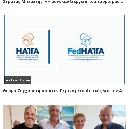
Στράτος Μπερέτης: «Η μονοκαλλιέργεια του τουρισμού κάνει την Κρήτη ευάλωτη»
Δελτία Τύπου
Θερμά Συγχαρητήρια στην Περιφέρεια Αττικής για την Ανάδειξη του Γηπέδου Ταεκβοντό σε Πολυχώρο Πολιτισμού και Τουρισμού