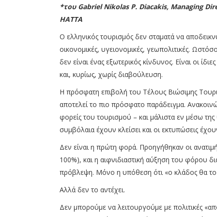
*του Gabriel Nikolas P. Diacakis, Managing Dir
HATTA
Ο ελληνικός τουρισμός δεν σταματά να αποδεικνύ
οικονομικές, υγειονομικές, γεωπολιτικές. Ωστόσ
δεν είναι ένας εξωτερικός κίνδυνος. Είναι οι ίδι
και, κυρίως, χωρίς διαβούλευση.
Η πρόσφατη επιβολή του Τέλους Βιώσιμης Τουρισ
αποτελεί το πιο πρόσφατο παράδειγμα. Ανακοιν
φορείς του τουρισμού – και μάλιστα εν μέσω της
συμβόλαια έχουν κλείσει και οι εκτυπώσεις έχου
Δεν είναι η πρώτη φορά. Προηγήθηκαν οι ανατιμή
100%), και η αιφνιδιαστική αύξηση του φόρου δι
πρόβλεψη. Μόνο η υπόθεση ότι «ο κλάδος θα το 
Αλλά δεν το αντέχει.
Δεν μπορούμε να λειτουργούμε με πολιτικές «α