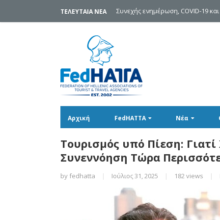
Συνεχής ενημέρωση, COVID-19 και
ΤΕΛΕΥΤΑΙΑ ΝΕΑ
Αρχική
FedHATTA
Νέα
Τουρισμός υπό Πίεση: Γιατί
Συνεννόηση Τώρα Περισσότε
by
fedhatta
|
Ιούλιος 31, 2025
|
182 views
|