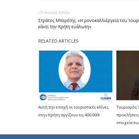
Previous Article
Στράτος Μπερέτης: «Η μονοκαλλιέργεια του του
κάνει την Κρήτη ευάλωτη»
RELATED ARTICLES
Aυτή την εποχή οι τουριστικές κλίνες
Τουρισμός: 
στην Κρήτη αγγίζουν τις 400.000!
προκλήσεις
στοιχεία τ