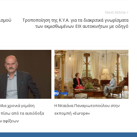
Next Article
ρισμού
Τροποποίηση της Κ.Υ.Α. για τα διακριτικά γνωρίσματα
των εκμισθωμένων ΕΙΧ αυτοκινήτων με οδηγό
Μια χρονιά γεμάτη
Η Νταϊάνα Παναγιωτοπούλου στην
 πίσω από τα αισιόδοξα
εκπομπή «Europe»
ων αφίξεων