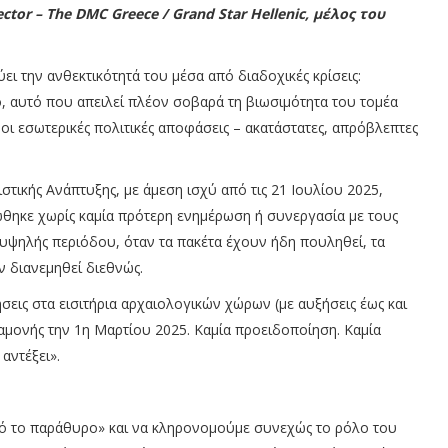
ector – The DMC Greece / Grand Star Hellenic, μέλος του
ει την ανθεκτικότητά του μέσα από διαδοχικές κρίσεις:
ο, αυτό που απειλεί πλέον σοβαρά τη βιωσιμότητα του τομέα
ες οι εσωτερικές πολιτικές αποφάσεις – ακατάστατες, απρόβλεπτες
τικής Ανάπτυξης, με άμεση ισχύ από τις 21 Ιουλίου 2025,
ώθηκε χωρίς καμία πρότερη ενημέρωση ή συνεργασία με τους
 υψηλής περιόδου, όταν τα πακέτα έχουν ήδη πουληθεί, τα
ν διανεμηθεί διεθνώς.
σεις στα εισιτήρια αρχαιολογικών χώρων (με αυξήσεις έως και
αμονής την 1η Μαρτίου 2025. Καμία προειδοποίηση. Καμία
αντέξει».
πό το παράθυρο» και να κληρονομούμε συνεχώς το ρόλο του