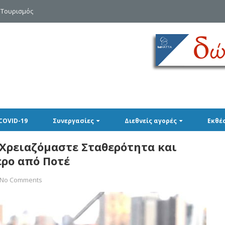
 Τουρισμός
COVID-19
Συνεργασίες
Διεθνείς αγορές
Εκθέ
 Χρειαζόμαστε Σταθερότητα και
ρο από Ποτέ
No Comments