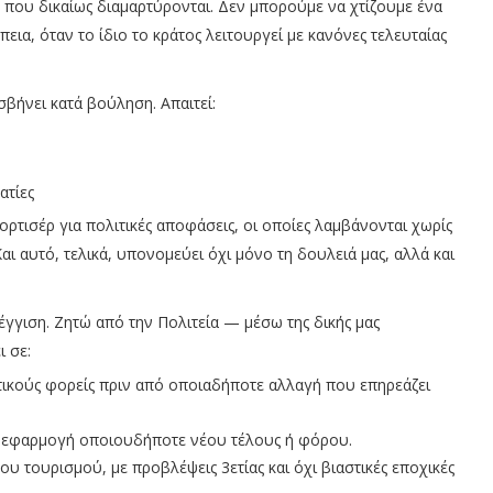
 που δικαίως διαμαρτύρονται. Δεν μπορούμε να χτίζουμε ένα
ια, όταν το ίδιο το κράτος λειτουργεί με κανόνες τελευταίας
σβήνει κατά βούληση. Απαιτεί:
ατίες
ορτισέρ για πολιτικές αποφάσεις, οι οποίες λαμβάνονται χωρίς
αι αυτό, τελικά, υπονομεύει όχι μόνο τη δουλειά μας, αλλά και
γγιση. Ζητώ από την Πολιτεία — μέσω της δικής μας
 σε:
τικούς φορείς πριν από οποιαδήποτε αλλαγή που επηρεάζει
 εφαρμογή οποιουδήποτε νέου τέλους ή φόρου.
ου τουρισμού, με προβλέψεις 3ετίας και όχι βιαστικές εποχικές