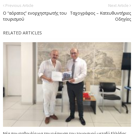
Previous Article
Next Article
Ο “αόρατος” ενορχηστρωτής του
Ταχογράφος – Κατευθυντήριες
τουρισμού
Οδηγίες
RELATED ARTICLES
Νέα πρωτοβουλία για την ενίσχυση του τουρισμού μεταξύ Ελλάδας