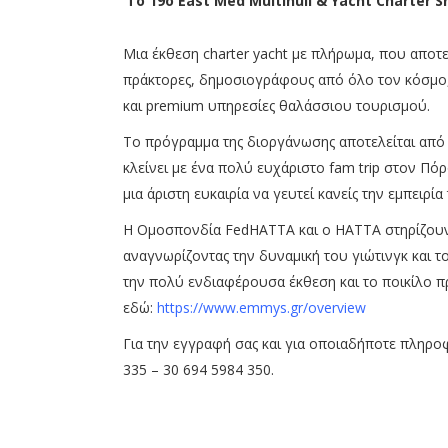
To 19o East Med Multihull & Yacht Charter
Μια έκθεση charter yacht με πλήρωμα, που αποτε
πράκτορες, δημοσιογράφους από όλο τον κόσμο, κ
και premium υπηρεσίες θαλάσσιου τουρισμού.
Το πρόγραμμα της διοργάνωσης αποτελείται από
κλείνει με ένα πολύ ευχάριστο fam trip στον Πόρο
μια άριστη ευκαιρία να γευτεί κανείς την εμπειρ
Η Ομοσπονδία FedHATTA και ο ΗΑΤΤΑ στηρίζουν τ
αναγνωρίζοντας την δυναμική του γιώτινγκ και 
την πολύ ενδιαφέρουσα έκθεση και το ποικίλο π
εδώ:
https://www.emmys.gr/overview
Για την εγγραφή σας και για οποιαδήποτε πληρο
335 – 30 694 5984 350.