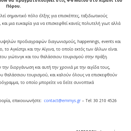
 Show θα πραγματοποιηθεί στις 4-6 Μαΐου στο λιμάνι του
Πόρου.
λεί σημαντικό πόλο έλξης για επισκέπτες, ταξιδιωτικούς
αι μια ευκαιρία για να επισκεφθεί κανείς πολυτελή γιωτ αλλά
 υψηλών προδιαγραφών διαγωνισμούς, happenings, events και
, το Αγκίστρι και την Αίγινα, το οποίο εκτός των άλλων είναι
ία του γιώτινγκ και του θαλάσσιου τουρισμού στην πράξη.
ην διοργάνωση και αυτή την χρονιά με την αιγίδα τους,
του θαλάσσιου τουρισμού, και καλούν όλους να επισκεφθούν
ρόγραμμα, το οποίο μπορείτε να δείτε συνοπτικά
φορία, επικοινωνήστε:
contact@emmys.gr
– Tel: 30 210 4526