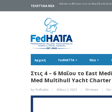
Θέση ευθύνης για το Νικόλα Κελαϊ
ΤΕΛΕΥΤΑΙΑ ΝΕΑ
Αρχική
FedHATTA
Νέα
Στις 4 – 6 Μαΐου το East Med
Med Multihull Yacht Charte
by
fedhatta
|
Μάιος 2, 2023
|
99 views
|
No