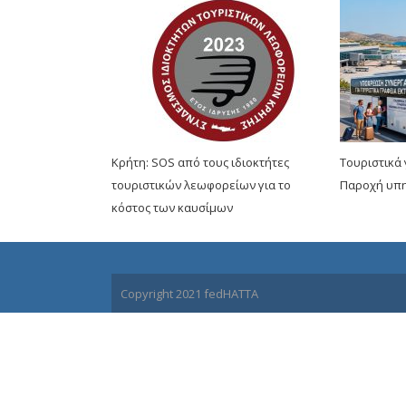
Κρήτη: SOS από τους ιδιοκτήτες
Τουριστικά
τουριστικών λεωφορείων για το
Παροχή υπη
κόστος των καυσίμων
Copyright 2021 fedHATTA