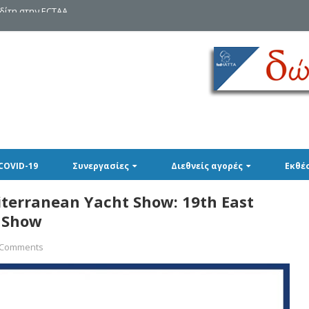
δίτη στην ECTAA
COVID-19
Συνεργασίες
Διεθνείς αγορές
Εκθέ
iterranean Yacht Show: 19th East
r Show
 Comments