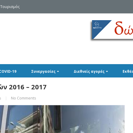
 Τουρισμός
COVID-19
Συνεργασίες
Διεθνείς αγορές
Εκθέ
ν 2016 – 2017
s
|
No Comments