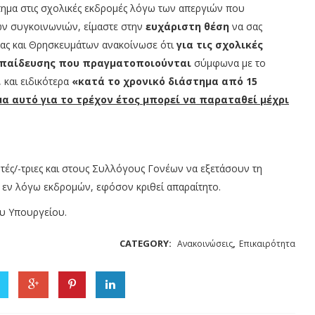
τημα στις σχολικές εκδρομές λόγω των απεργιών που
ών συγκοινωνιών, είμαστε στην
ευχάριστη θέση
να σας
νας και Θρησκευμάτων ανακοίνωσε ότι
για τις σχολικές
κπαίδευσης που πραγματοποιούνται
σύμφωνα με το
, και ειδικότερα
«κατά το χρονικό διάστημα από 15
α αυτό για το τρέχον έτος μπορεί να παραταθεί μέχρι
τές/-τριες και στους Συλλόγους Γονέων να εξετάσουν τη
εν λόγω εκδρομών, εφόσον κριθεί απαραίτητο.
ου Υπουργείου.
CATEGORY:
,
Ανακοινώσεις
Επικαιρότητα