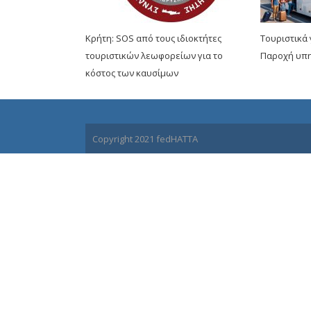
Κρήτη: SOS από τους ιδιοκτήτες
Τουριστικά
τουριστικών λεωφορείων για το
Παροχή υπη
κόστος των καυσίμων
Copyright 2021 fedHATTA