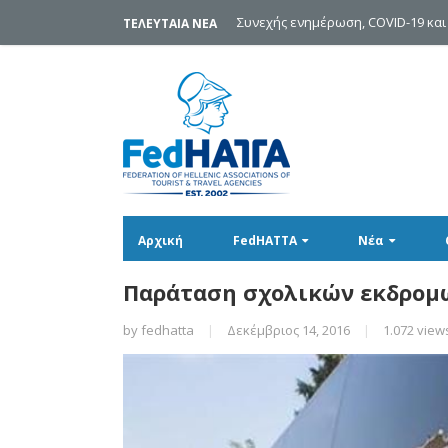
Συνεχής ενημέρωση, COVID-19 και
ΤΕΛΕΥΤΑΙΑ ΝΕΑ
Αρχική
FedHATTA
Νέα
Παράταση σχολικών εκδρομώ
by
fedhatta
|
Δεκέμβριος 14, 2016
|
1.072 view