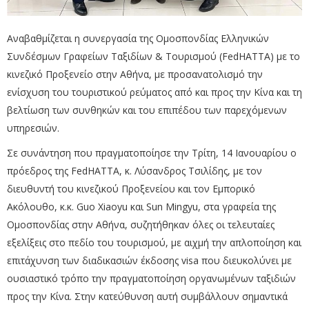
Αναβαθμίζεται η συνεργασία της Ομοσπονδίας Ελληνικών
Συνδέσμων Γραφείων Ταξιδίων & Τουρισμού (FedHATTA) με το
κινεζικό Προξενείο στην Αθήνα, με προσανατολισμό την
ενίσχυση του τουριστικού ρεύματος από και προς την Κίνα και τη
βελτίωση των συνθηκών και του επιπέδου των παρεχόμενων
υπηρεσιών.
Σε συνάντηση που πραγματοποίησε την Τρίτη, 14 Ιανουαρίου ο
πρόεδρος της FedHATTA, κ. Λύσανδρος Τσιλίδης, με τον
διευθυντή του κινεζικού Προξενείου και τον Εμπορικό
Ακόλουθο, κ.κ. Guo Xiaoyu και Sun Mingyu, στα γραφεία της
Ομοσπονδίας στην Αθήνα, συζητήθηκαν όλες οι τελευταίες
εξελίξεις στο πεδίο του τουρισμού, με αιχμή την απλοποίηση και
επιτάχυνση των διαδικασιών έκδοσης visa που διευκολύνει με
ουσιαστικό τρόπο την πραγματοποίηση οργανωμένων ταξιδιών
προς την Κίνα. Στην κατεύθυνση αυτή συμβάλλουν σημαντικά