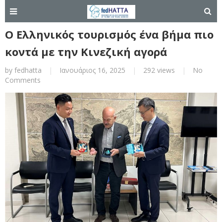
Ο Ελληνικός τουρισμός ένα βήμα πιο
κοντά με την Κινεζική αγορά
by
fedhatta
|
Ιανουάριος 16, 2025
|
292 views
|
No
Comments