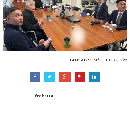
CATEGORY:
,
Δελτία Τύπου
Κίνα
fedhatta