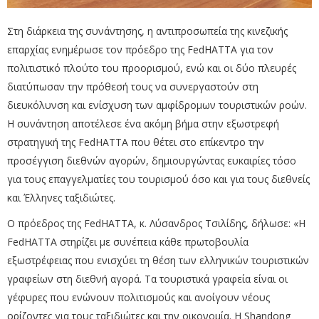
Στη διάρκεια της συνάντησης, η αντιπροσωπεία της κινεζικής
επαρχίας ενημέρωσε τον πρόεδρο της FedHATTA για τον
πολιτιστικό πλούτο του προορισμού, ενώ και οι δύο πλευρές
διατύπωσαν την πρόθεσή τους να συνεργαστούν στη
διευκόλυνση και ενίσχυση των αμφίδρομων τουριστικών ροών.
Η συνάντηση αποτέλεσε ένα ακόμη βήμα στην εξωστρεφή
στρατηγική της FedHATTA που θέτει στο επίκεντρο την
προσέγγιση διεθνών αγορών, δημιουργώντας ευκαιρίες τόσο
για τους επαγγελματίες του τουρισμού όσο και για τους διεθνείς
και Έλληνες ταξιδιώτες.
Ο πρόεδρος της FedHATTA, κ. Λύσανδρος Τσιλίδης, δήλωσε: «Η
FedHATTA στηρίζει με συνέπεια κάθε πρωτοβουλία
εξωστρέφειας που ενισχύει τη θέση των ελληνικών τουριστικών
γραφείων στη διεθνή αγορά. Τα τουριστικά γραφεία είναι οι
γέφυρες που ενώνουν πολιτισμούς και ανοίγουν νέους
ορίζοντες για τους ταξιδιώτες και την οικονομία. Η Shandong