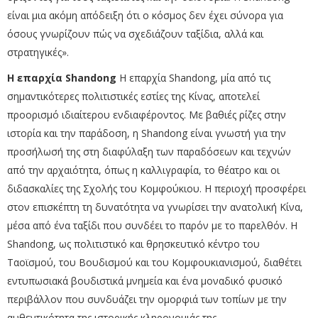
είναι μια ακόμη απόδειξη ότι ο κόσμος δεν έχει σύνορα για
όσους γνωρίζουν πώς να σχεδιάζουν ταξίδια, αλλά και
στρατηγικές».
Η επαρχία Shandong
Η επαρχία Shandong, μία από τις
σημαντικότερες πολιτιστικές εστίες της Κίνας, αποτελεί
προορισμό ιδιαίτερου ενδιαφέροντος. Με βαθιές ρίζες στην
ιστορία και την παράδοση, η Shandong είναι γνωστή για την
προσήλωσή της στη διαφύλαξη των παραδόσεων και τεχνών
από την αρχαιότητα, όπως η καλλιγραφία, το θέατρο και οι
διδασκαλίες της Σχολής του Κομφούκιου.
Η περιοχή προσφέρει
στον επισκέπτη τη δυνατότητα να γνωρίσει την ανατολική Κίνα,
μέσα από ένα ταξίδι που συνδέει το παρόν με το παρελθόν. Η
Shandong, ως πολιτιστικό και θρησκευτικό κέντρο του
Ταοϊσμού, του Βουδισμού και του Κομφουκιανισμού, διαθέτει
εντυπωσιακά βουδιστικά μνημεία και ένα μοναδικό φυσικό
περιβάλλον που συνδυάζει την ομορφιά των τοπίων με την
αυθεντικότητα της ιστορικής κληρονομιάς της.