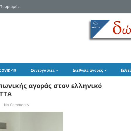
 Τουρισμός
COVID-19
Συνεργασίες
Διεθνείς αγορές
Εκθέ
πωνικής αγοράς στον ελληνικό
ATTA
|
No Comments