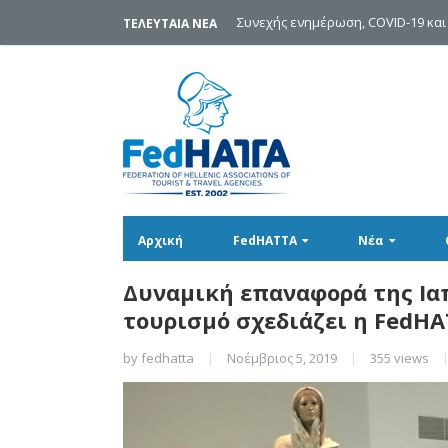
Συνεχής ενημέρωση, COVID-19 και
ΤΕΛΕΥΤΑΙΑ ΝΕΑ
Αρχική
FedHATTA
Νέα
Δυναμική επαναφορά της Ια
τουρισμό σχεδιάζει η FedH
by
fedhatta
|
Νοέμβριος 5, 2019
|
355 views