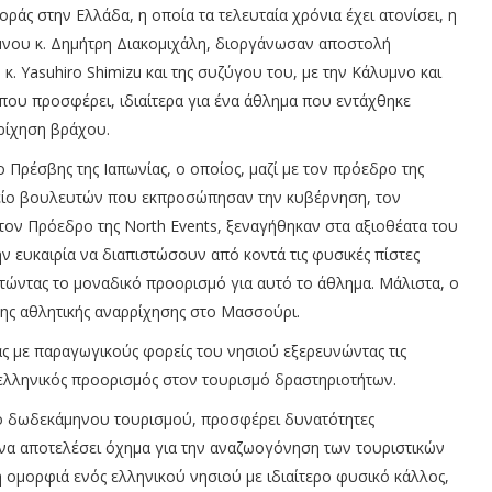
ράς στην Ελλάδα, η οποία τα τελευταία χρόνια έχει ατονίσει, η
νου κ. Δημήτρη Διακομιχάλη, διοργάνωσαν αποστολή
κ. Yasuhiro Shimizu και της συζύγου του, με την Κάλυμνο και
που προσφέρει, ιδιαίτερα για ένα άθλημα που εντάχθηκε
ρίχηση βράχου.
Πρέσβης της Ιαπωνίας, ο οποίος, μαζί με τον πρόεδρο της
λείο βουλευτών που εκπροσώπησαν την κυβέρνηση, τον
ον Πρόεδρο της North Events, ξεναγήθηκαν στα αξιοθέατα του
ην ευκαιρία να διαπιστώσουν από κοντά τις φυσικές πίστες
στώντας το μοναδικό προορισμό για αυτό το άθλημα. Μάλιστα, ο
ξης αθλητικής αναρρίχησης στο Μασσούρι.
 με παραγωγικούς φορείς του νησιού εξερευνώντας τις
ελληνικός προορισμός στον τουρισμό δραστηριοτήτων.
μό δωδεκάμηνου τουρισμού, προσφέρει δυνατότητες
 να αποτελέσει όχημα για την αναζωογόνηση των τουριστικών
 ομορφιά ενός ελληνικού νησιού με ιδιαίτερο φυσικό κάλλος,