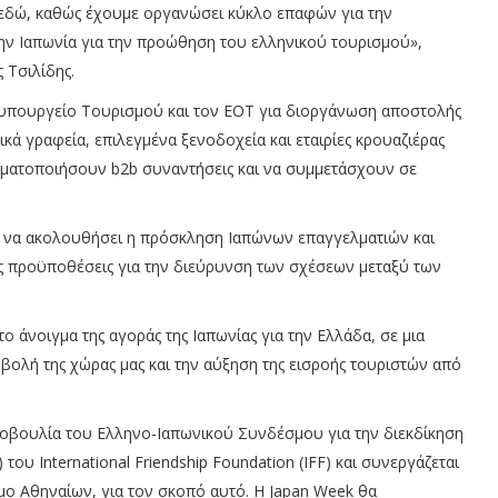
 εδώ, καθώς έχουμε οργανώσει κύκλο επαφών για την
ν Ιαπωνία για την προώθηση του ελληνικού τουρισμού»,
 Τσιλίδης.
ο υπουργείο Τουρισμού και τον ΕΟΤ για διοργάνωση αποστολής
ά γραφεία, επιλεγμένα ξενοδοχεία και εταιρίες κρουαζιέρας
αγματοποιήσουν b2b συναντήσεις και να συμμετάσχουν σε
ε να ακολουθήσει η πρόσκληση Ιαπώνων επαγγελματιών και
 προϋποθέσεις για την διεύρυνση των σχέσεων μεταξύ των
ο άνοιγμα της αγοράς της Ιαπωνίας για την Ελλάδα, σε μια
ροβολή της χώρας μας και την αύξηση της εισροής τουριστών από
οβουλία του Ελληνο-Ιαπωνικού Συνδέσμου για την διεκδίκηση
ου International Friendship Foundation (IFF) και συνεργάζεται
μο Αθηναίων, για τον σκοπό αυτό. Η Japan Week θα