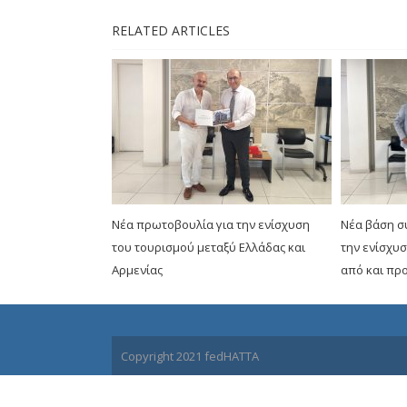
RELATED ARTICLES
Νέα πρωτοβουλία για την ενίσχυση
Νέα βάση συ
του τουρισμού μεταξύ Ελλάδας και
την ενίσχυ
Αρμενίας
από και προ
Copyright 2021 fedHATTA