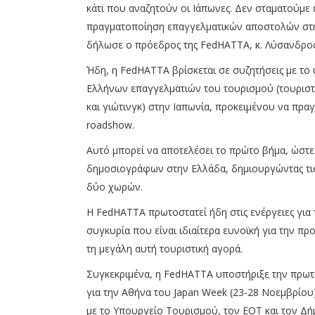
κάτι που αναζητούν οι Ιάπωνες. Δεν σταματούμε
πραγματοποίηση επαγγελματικών αποστολών στη
δήλωσε ο πρόεδρος της FedHATTA, κ. Λύσανδρος
Ήδη, η FedHATTA βρίσκεται σε συζητήσεις με τ
Ελλήνων επαγγελματιών του τουρισμού (τουριστικ
και γιώτινγκ) στην Ιαπωνία, προκειμένου να πρ
roadshow.
Αυτό μπορεί να αποτελέσει το πρώτο βήμα, ώστ
δημοσιογράφων στην Ελλάδα, δημιουργώντας τις
δύο χωρών.
Η FedHATTA πρωτοστατεί ήδη στις ενέργειες για τ
συγκυρία που είναι ιδιαίτερα ευνοϊκή για την π
τη μεγάλη αυτή τουριστική αγορά.
Συγκεκριμένα, η FedHATTA υποστήριξε την πρωτ
για την Αθήνα του Japan Week (23-28 Νοεμβρίου) τ
με το Υπουργείο Τουρισμού, τον ΕΟΤ και τον Δή