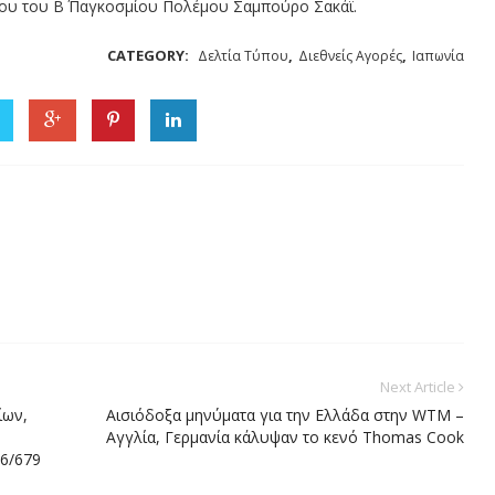
του του Β΄ Παγκοσμίου Πολέμου Σαμπούρο Σακάϊ.
CATEGORY:
,
,
Δελτία Τύπου
Διεθνείς Αγορές
Ιαπωνία
Next Article
ίων,
Αισιόδοξα μηνύματα για την Ελλάδα στην WTM –
Αγγλία, Γερμανία κάλυψαν το κενό Thomas Cook
16/679