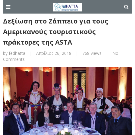
Δεξίωση στο Ζάππειο για τους
Aμερικανούς τουριστικούς
πράκτορες της ASTA
by
fedhatta
|
Απρίλιος 26, 2018
|
768 views
|
No
Comments