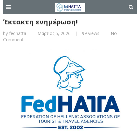
Έκτακτη ενημέρωση!
by
fedhatta
|
Μάρτιος 5, 2026
|
99 views
|
No
Comments