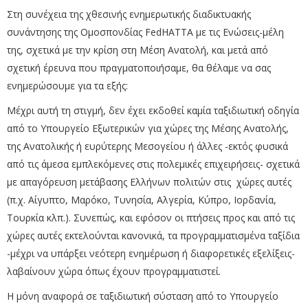
Στη συνέχεια της χθεσινής ενημερωτικής διαδικτυακής
συνάντησης της Ομοσπονδίας FedHATTA με τις Ενώσεις-μέλη
της, σχετικά με την κρίση στη Μέση Ανατολή, και μετά από
σχετική έρευνα που πραγματοποιήσαμε, θα θέλαμε να σας
ενημερώσουμε για τα εξής:
Μέχρι αυτή τη στιγμή, δεν έχει εκδοθεί καμία ταξιδιωτική οδηγία
από το Υπουργείο Εξωτερικών για χώρες της Μέσης Ανατολής,
της Ανατολικής ή ευρύτερης Μεσογείου ή άλλες -εκτός φυσικά
από τις άμεσα εμπλεκόμενες στις πολεμικές επιχειρήσεις- σχετικά
με απαγόρευση μετάβασης Ελλήνων πολιτών στις χώρες αυτές
(π.χ. Αίγυπτο, Μαρόκο, Τυνησία, Αλγερία, Κύπρο, Ιορδανία,
Τουρκία κλπ.).
Συνεπώς, και εφόσον οι πτήσεις προς και από τις
χώρες αυτές εκτελούνται κανονικά, τα προγραμματισμένα ταξίδια
-μέχρι να υπάρξει νεότερη ενημέρωση ή διαφορετικές εξελίξεις-
λαβαίνουν χώρα όπως έχουν προγραμματιστεί.
Η μόνη αναφορά σε ταξιδιωτική σύσταση από το Υπουργείο