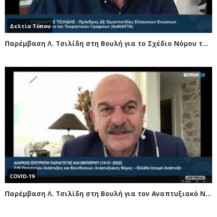
Δελτία Τύπου
Παρέμβαση Λ. Τσιλίδη στη Βουλή για το Σχέδιο Νόμου του Υπουργείου Ναυτιλίας
COVID-19
Παρέμβαση Λ. Τσιλίδη στη Βουλή για τον Αναπτυξιακό Νόμο. Ζήτημα οικονομικής και τουριστικής ευημερίας η ένταξη των τουριστικών γραφείων