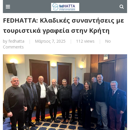
FEDHATTA: Κλαδικές συναντήσεις με
τουριστικά γραφεία στην Κρήτη
by
fedhatta
|
Μάρτιος 7, 2025
|
112 views
|
No
Comments