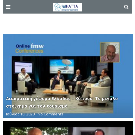
Κύπρος
Διακρατική γέφυρα Ελλάδας – Κύπρου: Το μεγάλο
στοίχημα για τον τουρισμό
Ιούνιος 18, 2020
No Comments