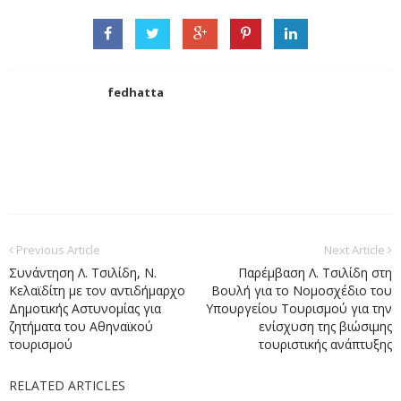
fedhatta
Previous Article
Next Article
Συνάντηση Λ. Τσιλίδη, Ν.
Παρέμβαση Λ. Τσιλίδη στη
Κελαϊδίτη με τον αντιδήμαρχο
Βουλή για το Νομοσχέδιο του
Δημοτικής Αστυνομίας για
Υπουργείου Τουρισμού για την
ζητήματα του Αθηναϊκού
ενίσχυση της βιώσιμης
τουρισμού
τουριστικής ανάπτυξης
RELATED ARTICLES