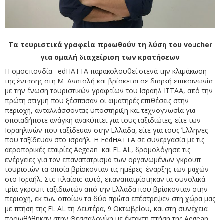
Τα τουριστικά γραφεία προωθούν τη λύση του
voucher
για ομαλή διαχείριση των κρατήσεων
Η ομοσπονδία FedHATTA παρακολουθεί στενά την κλιμάκωση
της έντασης στη Μ. Ανατολή και βρίσκεται σε διαρκή επικοινωνία
με την ένωση τουριστικών γραφείων του Ισραήλ ITTAA, από την
πρώτη στιγμή που ξέσπασαν οι αιματηρές επιθέσεις στην
περιοχή, ανταλλάσσοντας υποστήριξη και τεχνογνωσία για
οποιαδήποτε ανάγκη ανακύπτει για τους ταξιδιώτες, είτε των
Ισραηλινών που ταξίδευαν στην Ελλάδα, είτε για τους Έλληνες
που ταξίδευαν στο Ισραήλ. Η FedHATTA σε συνεργασία με τις
αεροπορικές εταιρίες Aegean και EL AL, δρομολόγησε τις
ενέργειες για τον επαναπατρισμό των οργανωμένων γκρουπ
τουριστών τα οποία βρίσκονταν τις ημέρες έναρξης των μαχών
στο Ισραήλ.
Στο πλαίσιο αυτό, επαναπατρίστηκαν τα συνολικά
τρία γκρουπ ταξιδιωτών από την Ελλάδα που βρίσκονταν στην
περιοχή, εκ των οποίων τα δύο πρώτα επέστρεψαν στη χώρα μας
με πτήση της EL AL τη Δευτέρα, 9 Οκτωβρίου, και στη συνέχεια
προωθήθηκαν στην Θεσσαλονίκη με έκτακτη πτήση της Aegean,