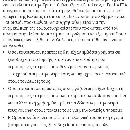
και το τελευταίο την Τρίτη, 10 Οκτωβρίου.Επιπλέον, η FedHATTA
πραγματοποίησε άμεσα έκτακτη τηλεδιάσκεψη με τα τουριστικά
γραφεία της Ελλάδας τα οποία εξειδικεύονται στον Θρησκευτικό
Τουρισμό, προκειμένου να συζητηθούν μέτρα για την
αντιμετώπιση της τουριστικής κρίσης που προκύπτει από τον
πόλεμο στην Μέση Ανατολή, και με γνώμονα να εξυπηρετηθούν
οι ανάγκες των ταξιδιωτών. Οι λύσεις που προτάθηκαν είναι οι
ακόλουθες:
Όσοι τουριστικοί πράκτορες δεν είχαν εμβάσει χρήματα σε
ξενοδοχεία του Ισραήλ, και είχαν κάνει κράτηση σε
αεροπορικές εταιρείες που δεν χρεώνουν ακυρωτικά,
υποχρεούνται με την σειρά τους να μην χρεώσουν ακυρωτικά
στους ταξιδιώτες τους.
Όσοι τουριστικοί πράκτορες συνεργάζονται με ξενοδοχεία ή
αεροπορικές εταιρείες που αντί ακυρωτικών εκδίδουν voucher
για μελλοντική χρήση, θα πρέπει να δώσουν με την σειρά
τους voucher στους πελάτες τους για μελλοντικές υπηρεσίες.
Η Ομοσπονδία κάνει σαφές ότι η ελληνική τουριστική αγορά
(τουριστικά γραφεία, ξενοδοχεία που επί σειρά ετών