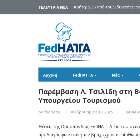
Aυτή την εποχή οι τουριστικές κλίν
ΤΕΛΕΥΤΑΙΑ ΝΕΑ
Αρχική
FedHATTA
Νέα
Παρέμβαση Λ. Τσιλίδη στη Β
Υπουργείου Τουρισμού
by
fedhatta
|
Φεβρουάριος 10, 2025
|
184 view
Θέσεις της Ομοσπονδίας FedHATTA επί του σχε
προδιαγραφών ακινήτων βραχυχρόνιας μίσθωσης