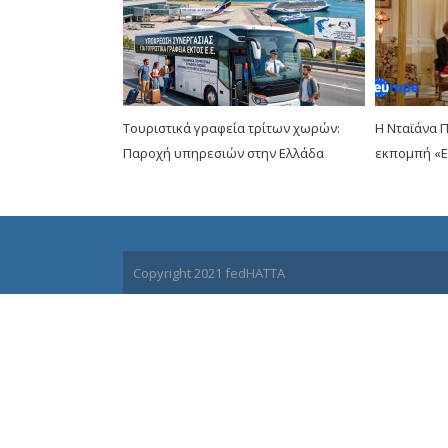
Τουριστικά γραφεία τρίτων χωρών:
Η Νταϊάνα 
Παροχή υπηρεσιών στην Ελλάδα
εκπομπή «E
Copyright 2021 fedHATTA