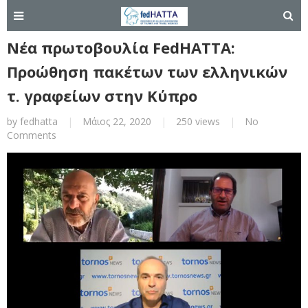
Νέα πρωτοβουλία FedHATTA:
Προώθηση πακέτων των ελληνικών
τ. γραφείων στην Κύπρο
by
fedhatta
|
Μάιος 22, 2020
|
250 views
|
No
Comments