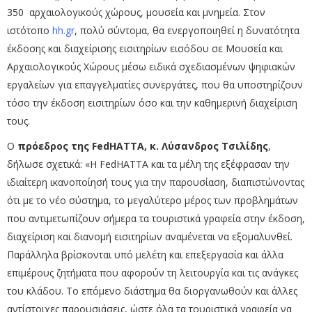
350 αρχαιολογικούς χώρους, μουσεία και μνημεία.
Στον
ιστότοπο
hh.gr
, πολύ σύντομα, θα ενεργοποιηθεί η δυνατότητα
έκδοσης και διαχείρισης εισιτηρίων εισόδου σε Μουσεία και
Αρχαιολογικούς Χώρους μέσω ειδικά σχεδιασμένων ψηφιακών
εργαλείων για επαγγελματίες συνεργάτες, που θα υποστηρίζουν
τόσο την έκδοση εισιτηρίων όσο και την καθημερινή διαχείριση
τους.
Ο
πρόεδρος της FedHATTA, κ. Λύσανδρος Τσιλίδης
,
δήλωσε σχετικά: «Η FedHATTA και τα μέλη της εξέφρασαν την
ιδιαίτερη ικανοποίησή τους για την παρουσίαση, διαπιστώνοντας
ότι με το νέο σύστημα, το μεγαλύτερο μέρος των προβλημάτων
που αντιμετωπίζουν σήμερα τα τουριστικά γραφεία στην έκδοση,
διαχείριση και διανομή εισιτηρίων αναμένεται να εξομαλυνθεί.
Παράλληλα βρίσκονται υπό μελέτη και επεξεργασία και άλλα
επιμέρους ζητήματα που αφορούν τη λειτουργία και τις ανάγκες
του κλάδου.
Το επόμενο διάστημα θα διοργανωθούν και άλλες
αντίστοιχες παρουσιάσεις, ώστε όλα τα τουριστικά γραφεία να