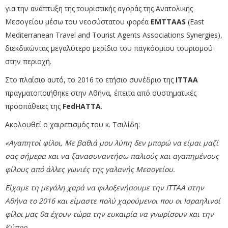
για την ανάπτυξη της τουριστικής αγοράς της Ανατολικής
Μεσογείου μέσω του νεοσύστατου φορέα
EMTTAAS
(East
Mediterranean Travel and Tourist Agents Associations Synergies),
διεκδικώντας μεγαλύτερο μερίδιο του παγκόσμιου τουρισμού
στην περιοχή.
Στο πλαίσιο αυτό, το 2016 το ετήσιο συνέδριο της
ITTAA
πραγματοποιήθηκε στην Αθήνα, έπειτα από συστηματικές
προσπάθειες της
FedHATTA
.
Ακολουθεί ο χαιρετισμός του κ. Τσιλίδη:
«Αγαπητοί φίλοι,
Με βαθιά μου λύπη δεν μπορώ να είμαι μαζί
σας σήμερα και να ξανασυναντήσω παλιούς και αγαπημένους
φίλους από άλλες γωνιές της γαλανής Μεσογείου.
Είχαμε τη μεγάλη χαρά να φιλοξενήσουμε την ITTAA στην
Αθήνα το 2016 και είμαστε πολύ χαρούμενοι που οι Ισραηλινοί
φίλοι μας θα έχουν τώρα την ευκαιρία να γνωρίσουν και την
Κύπρο.