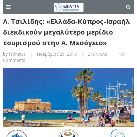
Λ. Τσιλίδης: «Ελλάδα-Κύπρος-Ισραήλ
διεκδικούν μεγαλύτερο μερίδιο
τουρισμού στην Α. Μεσόγειο»
by
fedhatta
|
Νοέμβριος 29, 2018
|
276 views
|
No
Comments