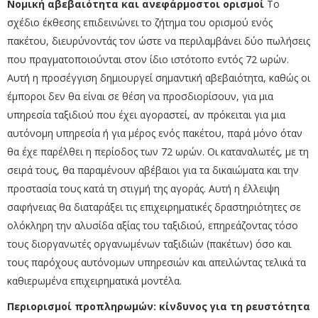
Νομική αβεβαιότητα και ανεφάρμοστοι ορισμοί
Το
σχέδιο έκθεσης επιδεινώνει το ζήτημα του ορισμού ενός
πακέτου, διευρύνοντάς τον ώστε να περιλαμβάνει δύο πωλήσεις
που πραγματοποιούνται στον ίδιο ιστότοπο εντός 72 ωρών.
Αυτή η προσέγγιση δημιουργεί σημαντική αβεβαιότητα, καθώς οι
έμποροι δεν θα είναι σε θέση να προσδιορίσουν, για μια
υπηρεσία ταξιδιού που έχει αγοραστεί, αν πρόκειται για μια
αυτόνομη υπηρεσία ή για μέρος ενός πακέτου, παρά μόνο όταν
θα έχε παρέλθει η περίοδος των 72 ωρών. Οι καταναλωτές, με τη
σειρά τους, θα παραμένουν αβέβαιοι για τα δικαιώματα και την
προστασία τους κατά τη στιγμή της αγοράς. Αυτή η έλλειψη
σαφήνειας θα διαταράξει τις επιχειρηματικές δραστηριότητες σε
ολόκληρη την αλυσίδα αξίας του ταξιδιού, επηρεάζοντας τόσο
τους διοργανωτές οργανωμένων ταξιδιών (πακέτων) όσο και
τους παρόχους αυτόνομων υπηρεσιών και απειλώντας τελικά τα
καθιερωμένα επιχειρηματικά μοντέλα.
Περιορισμοί προπληρωμών: κίνδυνος για τη ρευστότητα