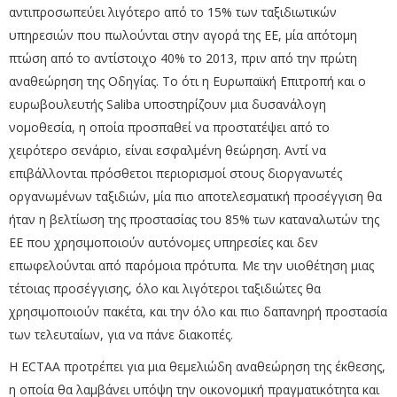
αντιπροσωπεύει λιγότερο από το 15% των ταξιδιωτικών
υπηρεσιών που πωλούνται στην αγορά της ΕΕ, μία απότομη
πτώση από το αντίστοιχο 40% το 2013, πριν από την πρώτη
αναθεώρηση της Οδηγίας. Το ότι η Ευρωπαϊκή Επιτροπή και ο
ευρωβουλευτής Saliba υποστηρίζουν μια δυσανάλογη
νομοθεσία, η οποία προσπαθεί να προστατέψει από το
χειρότερο σενάριο, είναι εσφαλμένη θεώρηση. Αντί να
επιβάλλονται πρόσθετοι περιορισμοί στους διοργανωτές
οργανωμένων ταξιδιών, μία πιο αποτελεσματική προσέγγιση θα
ήταν η βελτίωση της προστασίας του 85% των καταναλωτών της
ΕΕ που χρησιμοποιούν αυτόνομες υπηρεσίες και δεν
επωφελούνται από παρόμοια πρότυπα. Με την υιοθέτηση μιας
τέτοιας προσέγγισης, όλο και λιγότεροι ταξιδιώτες θα
χρησιμοποιούν πακέτα, και την όλο και πιο δαπανηρή προστασία
των τελευταίων, για να πάνε διακοπές.
Η ECTAA προτρέπει για μια θεμελιώδη αναθεώρηση της έκθεσης,
η οποία θα λαμβάνει υπόψη την οικονομική πραγματικότητα και