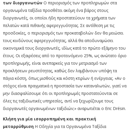
των διοργανωτών
Ο περιορισμός των προπληρωμών στα
οργανωμένα ταξίδια προσθέτει ακόμη ένα βάρος στους
διοργανωτές, οι οποίοι ήδη προστατεύουν τα χρήματα των
πελατών κατά πιθανής αφερεγγυότητας. Σε αντίθεση με τις
προσδοκίες, ο περιορισμός των προκαταβολών δεν θα μειώσει
τους κινδύνους αφερεγγυότητας, αλλά θα αποδυναμώσει
οικονομικά τους διοργανωτές, ιδίως κατά το πρώτο εξάμηνο του
έτους. Οι εξαιρέσεις από το προτεινόμενο 25%, ως ανώτατο όριο
προπληρωμής, είναι ανεπαρκείς για τον μετριασμό των
προκλήσεων ρευστότητας, καθώς δεν λαμβάνουν υπόψη τα
πάγια κόστη, όπως μισθούς και κόστη κτιρίων ή ενέργειας. «Αν ο
στόχος είναι πραγματικά η προστασία των καταναλωτών, γιατί να
μην διασφαλίσουμε ότι οι προπληρωμές προστατεύονται σε
όλες τις ταξιδιωτικές υπηρεσίες, αντί να ξεχωρίζουμε τους
διοργανωτές οργανωμένων ταξιδιών;» αναρωτιέται ο Eric Drésin.
Κλήση για μία ισορροπημένη και πρακτική
μεταρρύθμιση
Η Οδηγία για τα Οργανωμένα Ταξίδια