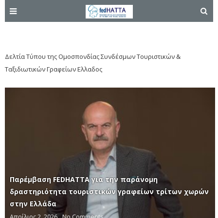
Δελτία Τύπου
Δελτία Τύπου της Ομοσπονδίας Συνδέσμων Τουριστικών &
Ταξιδιωτικών Γραφείων Ελλαδος
Παρέμβαση FEDHATTA για την παράνομη
δραστηριότητα τουριστικών γραφείων τρίτων χωρών
στην Ελλάδα
Απρίλιος 2, 2026
No Comments