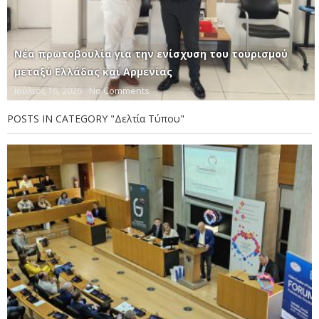
Νέα πρωτοβουλία για την ενίσχυση του τουρισμού
μεταξύ Ελλάδας και Αρμενίας
Ιούλιος 16, 2026
No Comments
POSTS IN CATEGORY "Δελτία Τύπου"