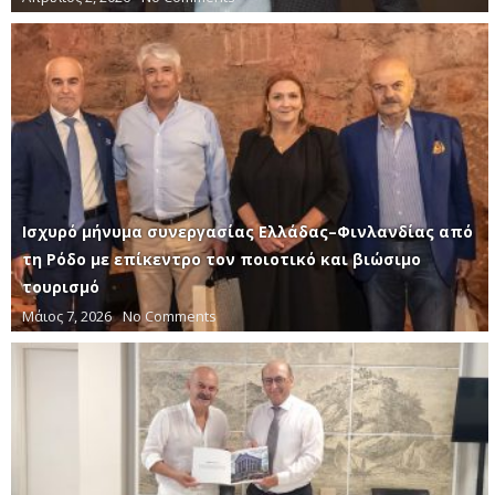
Ισχυρό μήνυμα συνεργασίας Ελλάδας–Φινλανδίας από
τη Ρόδο με επίκεντρο τον ποιοτικό και βιώσιμο
τουρισμό
Μάιος 7, 2026
No Comments