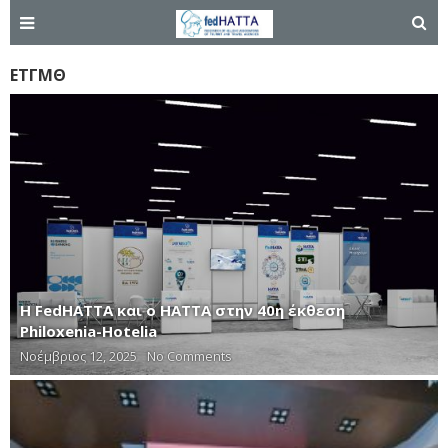
ΕΤΓΜΘ
Η FedHATTA και ο ΗΑΤΤΑ στην 40η έκθεση
Philoxenia-Hotelia
Νοέμβριος 12, 2025
No Comments