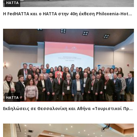
HATTA
Η FedHATTA και ο ΗΑΤΤΑ στην 40η έκθεση Philoxenia-Hotelia
HATTA
Εκδηλώσεις σε Θεσσαλονίκη και Αθήνα «Τουριστικοί Προορισμοί στην Τουρκία – Συνεργασία Τουρκίας – Ελλάδας στον τομέα του Τουρισμού»