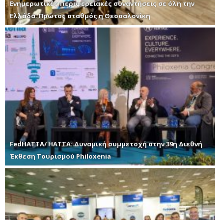
Ενημερωτικές περιφερειακές συναντήσεις σε όλη την
Ελλάδα. Πρώτος σταθμός η Θεσσαλονίκη
FedHATTA/ HATTA: Δυναμική συμμετοχή στην 39η Διεθνή
Έκθεση Τουρισμού Philoxenia