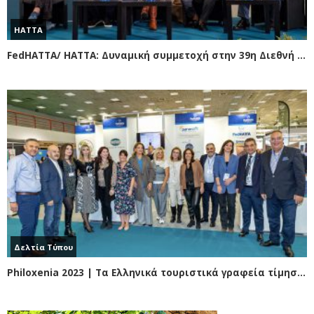
HATTA
FedHATTA/ HATTA: Δυναμική συμμετοχή στην 39η Διεθνή Έκθεση Τουρισμού Philoxenia
Δελτία Τύπου
Philoxenia 2023 | Τα Ελληνικά τουριστικά γραφεία τίμησαν πολύτιμους συμμάχους του Ελληνικού τουρισμού