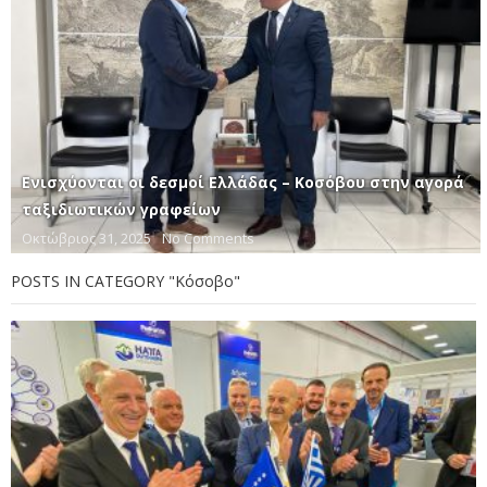
Ενισχύονται οι δεσμοί Ελλάδας – Κοσόβου στην αγορά
ταξιδιωτικών γραφείων
Οκτώβριος 31, 2025
No Comments
POSTS IN CATEGORY "Κόσοβο"