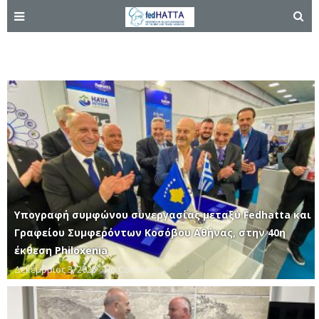
Κόσοβο
Υπογραφή συμφώνου συνεργασίας μεταξύ Fedhatta και
Γραφείου Συμφερόντων Κοσόβου Αθήνας, στην 40η
έκθεση Philoxenia
Δεκέμβριος 3, 2025
No Comments