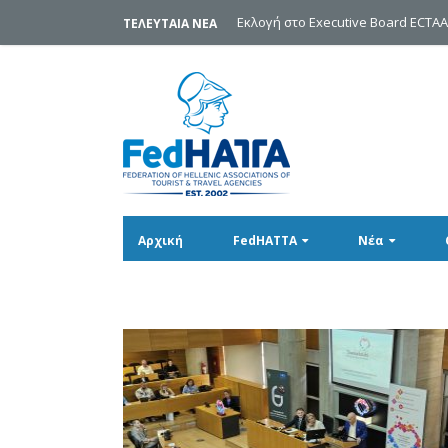
Εκλογή στο Executive Board ECTA
ΤΕΛΕΥΤΑΙΑ ΝΕΑ
Αρχική
FedHATTA
Νέα
Πολωνία