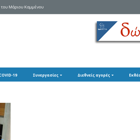
A του Μάριου Καμμένου
COVID-19
Συνεργασίες
Διεθνείς αγορές
Εκθέ