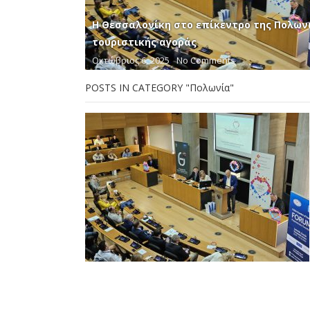
Η Θεσσαλονίκη στο επίκεντρο της Πολων
τουριστικής αγοράς
Οκτώβριος 6, 2025
No Comments
POSTS IN CATEGORY "Πολωνία"