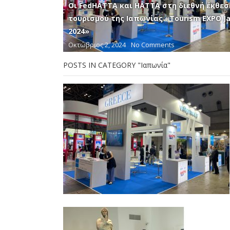
Οι FedHATTA και ΗΑΤΤΑ στη διεθνή έκθεσ
τουρισμού της Ιαπωνίας «Tourism EXPO J
2024»
Οκτώβριος 2, 2024
No Comments
POSTS IN CATEGORY "Ιαπωνία"