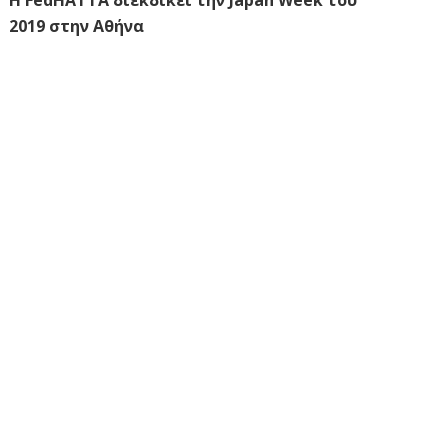
H FedHATTA διεκδικεί την Japan Week του
2019 στην Αθήνα