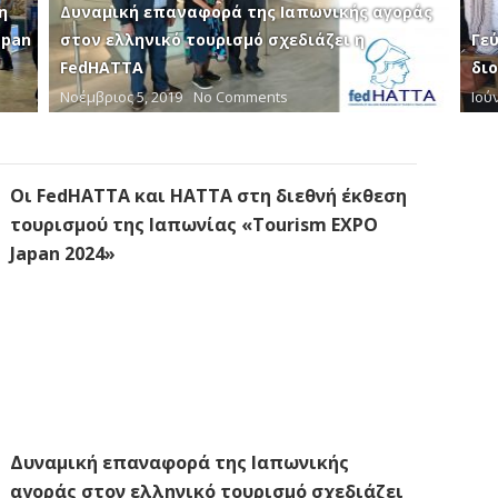
η
Δυναμική επαναφορά της Ιαπωνικής αγοράς
apan
στον ελληνικό τουρισμό σχεδιάζει η
Γεύ
FedHATTA
δι
Νοέμβριος 5, 2019
No Comments
Ιούν
Οι FedHATTA και ΗΑΤΤΑ στη διεθνή έκθεση
τουρισμού της Ιαπωνίας «Tourism EXPO
Japan 2024»
Δυναμική επαναφορά της Ιαπωνικής
αγοράς στον ελληνικό τουρισμό σχεδιάζει