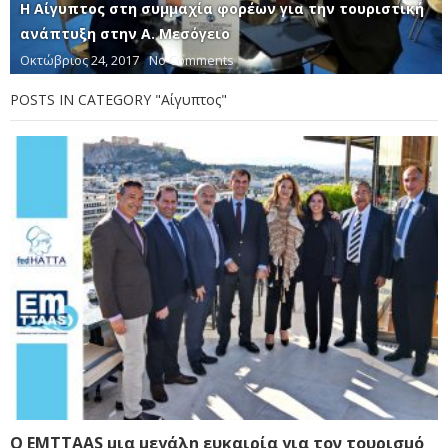
Η Αίγυπτος στη συμμαχία φορέων για την τουριστική
ανάπτυξη στην Α. Μεσόγειο
Οκτώβριος 24, 2017
No Comments
POSTS IN CATEGORY "Αίγυπτος"
Ο EMTTAAS μια μεγάλη ευκαιρία για τον τουρισμό