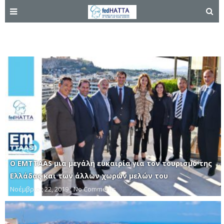
Αίγυπτος
Ο EMTTAAS μια μεγάλη ευκαιρία για τον τουρισμό της
Ελλάδας και των άλλων χωρών μελών του
Νοέμβριος 22, 2019
No Comments