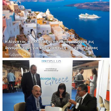
Η Αίγυπτος, η Ελλάδα και η Κύπρος ενώνουν τις
δυνάμεις τους για την ανάπτυξη της κρουαζιέρας
Νοέμβριος 24, 2017
No Comments