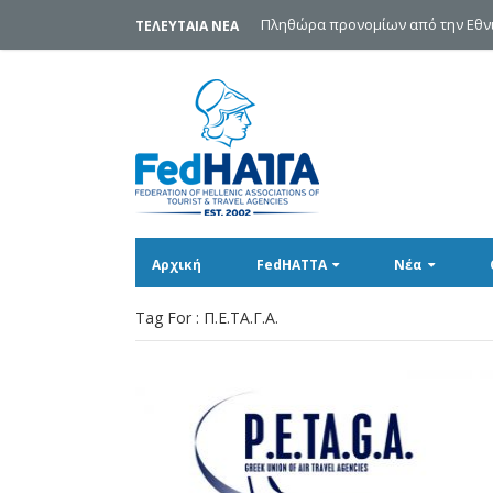
Πληθώρα προνομίων από την Εθνι
ΤΕΛΕΥΤΑΙΑ ΝΕΑ
Αρχική
FedHATTA
Νέα
Tag For : Π.Ε.ΤΑ.Γ.Α.