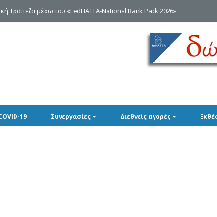
κή Τράπεζα μέσω του «FedHATTA-National Bank Pack 2026»
COVID-19
Συνεργασίες
Διεθνείς αγορές
Εκθέ