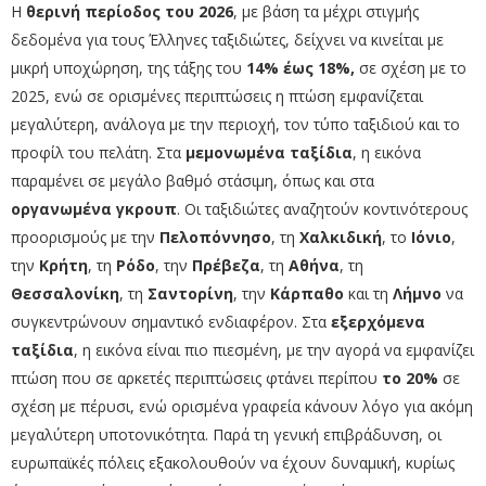
Η
θερινή περίοδος του 2026
, με βάση τα μέχρι στιγμής
δεδομένα για τους Έλληνες ταξιδιώτες, δείχνει να κινείται με
μικρή υποχώρηση, της τάξης του
14% έως 18%,
σε σχέση με το
2025, ενώ σε ορισμένες περιπτώσεις η πτώση εμφανίζεται
μεγαλύτερη, ανάλογα με την περιοχή, τον τύπο ταξιδιού και το
προφίλ του πελάτη.
Στα
μεμονωμένα ταξίδια
, η εικόνα
παραμένει σε μεγάλο βαθμό στάσιμη, όπως και στα
οργανωμένα γκρουπ
. Οι ταξιδιώτες αναζητούν κοντινότερους
προορισμούς με την
Πελοπόννησο
, τη
Χαλκιδική
, το
Ιόνιο
,
την
Κρήτη
, τη
Ρόδο
, την
Πρέβεζα
, τη
Αθήνα
, τη
Θεσσαλονίκη
, τη
Σαντορίνη
, την
Κάρπαθο
και τη
Λήμνο
να
συγκεντρώνουν σημαντικό ενδιαφέρον.
Στα
εξερχόμενα
ταξίδια
, η εικόνα είναι πιο πιεσμένη, με την αγορά να εμφανίζει
πτώση που σε αρκετές περιπτώσεις φτάνει περίπου
το 20%
σε
σχέση με πέρυσι, ενώ ορισμένα γραφεία κάνουν λόγο για ακόμη
μεγαλύτερη υποτονικότητα. Παρά τη γενική επιβράδυνση, οι
ευρωπαϊκές πόλεις εξακολουθούν να έχουν δυναμική, κυρίως