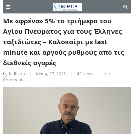
Με «φρένο» 5% το τριήμερο του
Αγίου Πνεύματος για τους Έλληνες
ταξιδιώτες – Καλοκαίρι με last
minute και αργούς ρυθμούς από τις
διεθνείς αγορές
by
fedhatta
|
Μάιος 27, 2026
|
42 views
|
No
Comments