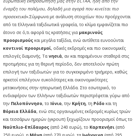
ευρωπαϊκή εκπροσώπησή μας στην ECTAA, ήδη από την
έναρξη του πολέμου, δηλαδή μια αγορά που κινείται πιο
προσεκτικά
».Σύμφωνα με ανάλυση στοιχείων που προέρχονται
από τα Ελληνικά ταξιδιωτικά γραφεία, το κλίμα εμφανίζεται πιο
άτονο σε ό,τι αφορά τις κρατήσεις για
μακρινούς
προορισμούς
και μεγάλα ταξίδια, ενώ αντίθετα ευνοούνται
κοντινοί προορισμοί
, οδικές εκδρομές και πιο οικονομικές
επιλογές διαμονής.
Τα
νησιά
, αν και παραμένουν σταθερά στις
προτιμήσεις για τη θερινή περίοδο, δεν αποτελούν πρώτη
επιλογή των ταξιδιωτών για το συγκεκριμένο τριήμερο, καθώς
αρκετοί επιλέγουν ευκολότερες και οικονομικότερες
μετακινήσεις στην ηπειρωτική Ελλάδα.
Στο εσωτερικό, το
ενδιαφέρον των Ελλήνων ταξιδιωτών περιστρέφεται γύρω από
την
Πελοπόννησο
, το
Ιόνιο
, την
Κρήτη
, τη
Ρόδο
και τη
Βόρεια Ελλάδα
, ενώ στις οργανωμένες εκδρομές κυρίως τριών
και τεσσάρων ημερών (γκρουπ) ξεχωρίζουν προορισμοί όπως το
Ναύπλιο-Επίδαυρος
(από 240 ευρώ), το
Καρπενήσι
(από
250 ευρώ), η
Μάνη
(από 270 ευρώ), τα
Ιωάννινα
(από 295