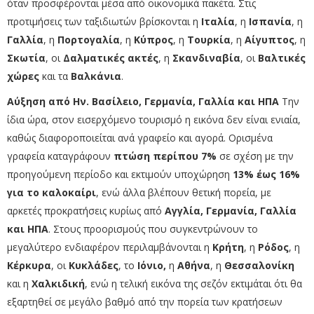
όταν προσφέρονται μέσα από οικονομικά πακέτα. Στις
προτιμήσεις των ταξιδιωτών βρίσκονται η
Ιταλία
, η
Ισπανία
, η
Γαλλία
, η
Πορτογαλία
, η
Κύπρος
, η
Τουρκία
, η
Αίγυπτος
, η
Σκωτία
, οι
Δαλματικές ακτές
, η
Σκανδιναβία
, οι
Βαλτικές
χώρες
και τα
Βαλκάνια
.
Αύξηση από Ην. Βασίλειο, Γερμανία, Γαλλία και ΗΠΑ
Την
ίδια ώρα, στον εισερχόμενο τουρισμό η εικόνα δεν είναι ενιαία,
καθώς διαφοροποιείται ανά γραφείο και αγορά. Ορισμένα
γραφεία καταγράφουν
πτώση περίπου 7%
σε σχέση με την
προηγούμενη περίοδο και εκτιμούν υποχώρηση
13% έως 16%
για το καλοκαίρι
, ενώ άλλα βλέπουν θετική πορεία, με
αρκετές προκρατήσεις κυρίως από
Αγγλία, Γερμανία, Γαλλία
και ΗΠΑ
.
Στους προορισμούς που συγκεντρώνουν το
μεγαλύτερο ενδιαφέρον περιλαμβάνονται η
Κρήτη
, η
Ρόδος
, η
Κέρκυρα
, οι
Κυκλάδες
, το
Ιόνιο,
η
Αθήνα
, η
Θεσσαλονίκη
και η
Χαλκιδική
, ενώ η τελική εικόνα της σεζόν εκτιμάται ότι θα
εξαρτηθεί σε μεγάλο βαθμό από την πορεία των κρατήσεων