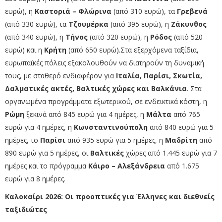
ευρώ), η
Καστοριά – Φλώρινα
(από 310 ευρώ), τα
Γρεβενά
(από 330 ευρώ), τα
Τζουμέρκα
(από 395 ευρώ), η
Ζάκυνθος
(από 340 ευρώ), η
Τήνος
(από 320 ευρώ), η
Ρόδος
(από 520
ευρώ) και η
Κρήτη
(από 650 ευρώ).Στα εξερχόμενα ταξίδια,
ευρωπαϊκές πόλεις εξακολουθούν να διατηρούν τη δυναμική
τους, με σταθερό ενδιαφέρον για
Ιταλία, Παρίσι, Σκωτία,
Δαλματικές ακτές, Βαλτικές χώρες και Βαλκάνια
.
Στα
οργανωμένα προγράμματα εξωτερικού, σε ενδεικτικά κόστη, η
Ρώμη
ξεκινά από 845 ευρώ για 4 ημέρες, η
Μάλτα
από 765
ευρώ για 4 ημέρες, η
Κωνσταντινούπολη
από 840 ευρώ για 5
ημέρες, το
Παρίσι
από 935 ευρώ για 5 ημέρες, η
Μαδρίτη
από
890 ευρώ για 5 ημέρες, οι
Βαλτικές
χώρες από 1.445 ευρώ για 7
ημέρες και το πρόγραμμα
Κάιρο – Αλεξάνδρεια
από 1.675
ευρώ για 8 ημέρες.
Καλοκαίρι 2026: Οι προοπτικές για Έλληνες και διεθνείς
ταξιδιώτες