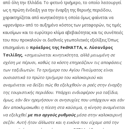
από όλη την Ελλάδα.
Το φετινό τριήμερο, το οποίο λειτουργεί
ως η πρώτη ένδειξη για την έναρξη της θερινής περιόδου,
χαρακτηρίζεται από κινητικότητα η οποία όμως φαίνεται να
«φρενάρει» από το αυξημένο κόστος των μεταφορών, τις τιμές
καυσίμων και το ευρύτερο κλίμα αβεβαιότητας και τις συνέπειές
του που προκαλούν οι διεθνείς γεωπολιτικές εξελίξεις.Όπως
επισημαίνει ο
πρόεδρος της FedHATTA, κ. Λύσανδρος
Τσιλίδης
, «
σημειώνεται κινητικότητα, αλλά μειωμένη σε
σχέση με πέρυσι, καθώς τα κόστη επηρεάζουν τις αποφάσεις
των ταξιδιωτών. Το τριήμερο του Αγίου Πνεύματος είναι
ουσιαστικά το πρώτο τριήμερο του καλοκαιριού και
αναμένεται να δείξει πώς θα εξελιχθούν οι ροές στην έναρξη
της τουριστικής περιόδου.
Υπάρχει ενδιαφέρον για ταξίδια,
όμως, εάν δεν ηρεμήσουν οι ανησυχίες που υπάρχουν και εάν
δεν αποκλιμακωθει η πίεση στα καύσιμα, η κίνηση αναμένεται
να εξελιχθεί
με πιο αργούς ρυθμούς
μέσα στην καλοκαιρινή
σεζόν.
Αυτή ήταν άλλωστε και η εικόνα που είχαμε από την